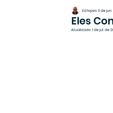
Ed lopes
3 de jun
Eles Co
Atualizado:
1 de jul. de 