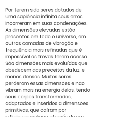
Por terem sido seres dotados de 
uma sapiência infinita seus erros 
incorreram em suas condenações. 
As dimensões elevadas estão 
presentes em todo o universo, em 
outras camadas de vibração e 
frequência mais refinadas que é 
impossível as trevas terem acesso. 
São dimensões mais evoluídas que 
obedecem aos preceitos da luz, e 
menos densas. Muitos seres 
perderam essas dimensões e não 
vibram mais na energia delas, tendo 
seus corpos transformados, 
adaptados e inseridos a dimensões 
primitivas, que caíram por 
influência maligna através de um 
tipo de teste, a fim de provar, os 
seres pertencentes a esses 