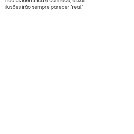
não as identifica e conhece, essas 
ilusões irão sempre parecer "real." 