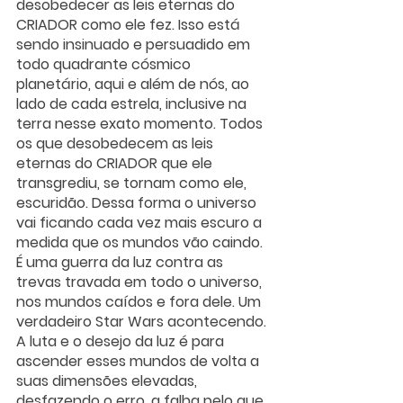
desobedecer as leis eternas do 
CRIADOR como ele fez. Isso está 
sendo insinuado e persuadido em 
todo quadrante cósmico 
planetário, aqui e além de nós, ao 
lado de cada estrela, inclusive na 
terra nesse exato momento. Todos 
os que desobedecem as leis 
eternas do CRIADOR que ele 
transgrediu, se tornam como ele, 
escuridão. Dessa forma o universo 
vai ficando cada vez mais escuro a 
medida que os mundos vão caindo. 
É uma guerra da luz contra as 
trevas travada em todo o universo, 
nos mundos caídos e fora dele. Um 
verdadeiro Star Wars acontecendo. 
A luta e o desejo da luz é para 
ascender esses mundos de volta a 
suas dimensões elevadas, 
desfazendo o erro, a falha pelo que 