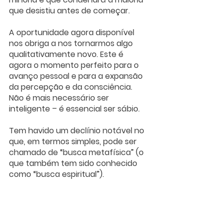
que desistiu antes de começar.  
A oportunidade agora disponível 
nos obriga a nos tornarmos algo 
qualitativamente novo. Este é 
agora o momento perfeito para o 
avanço pessoal e para a expansão 
da percepção e da consciência. 
Não é mais necessário ser 
inteligente – é essencial ser sábio.
Tem havido um declínio notável no 
que, em termos simples, pode ser 
chamado de “busca metafísica” (o 
que também tem sido conhecido 
como “busca espiritual”). 
O impulso interior de procurar além 
das aparências materiais-físicas 
quase desapareceu da vida 