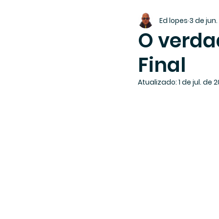
Ed lopes
3 de jun
O verdad
Final
Atualizado:
1 de jul. de 