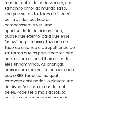
mundo real, e de onde vieram, por 
tamanho amor ao mundo falso, 
imagine se os diretores do "show" 
por trás dos bastidores 
começassem a ver uma 
oportunidade de dar um loop, 
quase que eterno, para que esse 
"show" perpetuasse, fazendo de 
tudo ao alcance e atrapalhando de 
tal forma que os participantes não 
contassem a seus filhos de onde 
eles tinham vindo. As crianças 
cresceriam realmente acreditando 
que o BBB turístico, ao qual 
estavam confinados, o playground 
de diversões, era o mundo real 
deles. Pode ter a mais absoluta 
certeza que ninguém imaginaria 
mais nada existindo do lado de fora, 
porque para eles, não haveria mais 