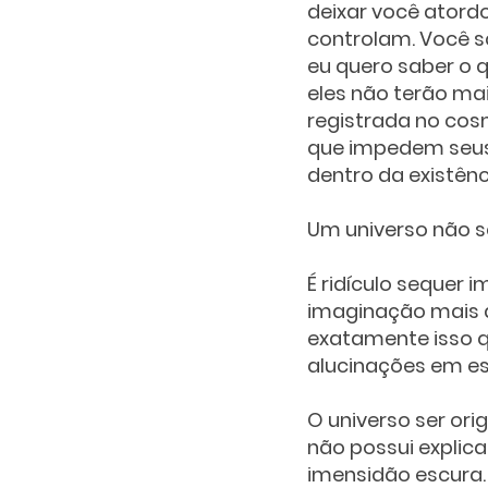
deixar você atordo
controlam. Você s
eu quero saber o q
eles não terão ma
registrada no cosm
que impedem seus
dentro da existênc
Um universo não se
É ridículo sequer
imaginação mais do
exatamente isso q
alucinações em es
O universo ser or
não possui explic
imensidão escura.