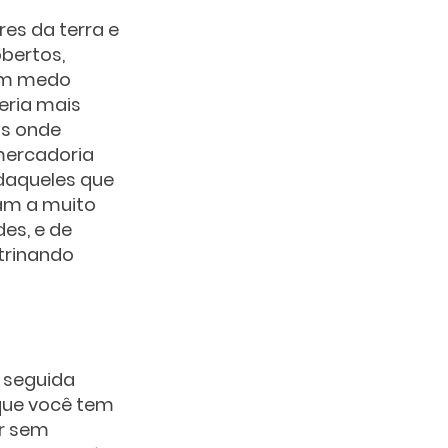
es da terra e 
bertos, 
com medo 
eria mais 
s onde 
ercadoria 
daqueles que 
ram a muito 
es, e de 
trinando 
 seguida 
que você tem 
r sem 