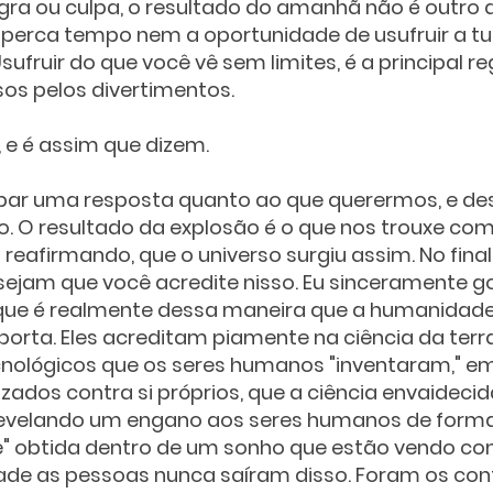
gra ou culpa, o resultado do amanhã não é outro 
 perca tempo nem a oportunidade de usufruir a tu
ufruir do que você vê sem limites, é a principal re
os pelos divertimentos. 
 e é assim que dizem.
par uma resposta quanto ao que querermos, e de
o. O resultado da explosão é o que nos trouxe com
eafirmando, que o universo surgiu assim. No fina
ejam que você acredite nisso. Eu sinceramente go
que é realmente dessa maneira que a humanidade
orta. Eles acreditam piamente na ciência da terra
ológicos que os seres humanos "inventaram," em
zados contra si próprios, que a ciência envaidecid
revelando um engano aos seres humanos de forma
" obtida dentro de um sonho que estão vendo co
dade as pessoas nunca saíram disso. Foram os con