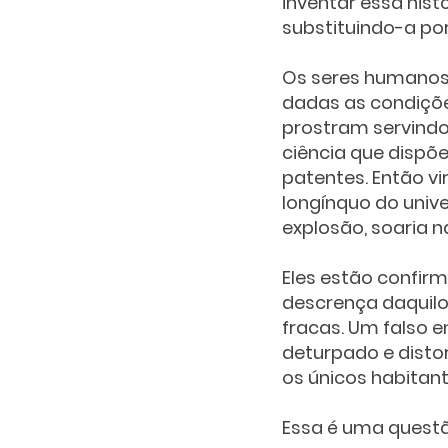
inventar essa hist
substituindo-a por
Os seres humanos
dadas as condições
prostram servindo
ciência que dispõe
patentes. Então vi
longínquo do unive
explosão, soaria n
Eles estão confir
descrença daquilo
fracas. Um falso
deturpado e disto
os únicos habitan
Essa é uma questã