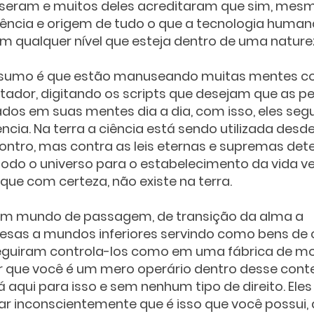
sseram e muitos deles acreditaram que sim, mes
ncia e origem de tudo o que a tecnologia humana 
 qualquer nível que esteja dentro de uma natureza
esumo é que estão manuseando muitas mentes 
ador, digitando os scripts que desejam que as p
s em suas mentes dia a dia, com isso, eles seg
ncia. Na terra a ciência está sendo utilizada desde
contro, mas contra as leis eternas e supremas de
odo o universo para o estabelecimento da vida v
ue com certeza, não existe na terra. 
 um mundo de passagem, de transição da alma a 
sas a mundos inferiores servindo como bens de
eguiram controla-los como em uma fábrica de mo
que você é um mero operário dentro desse contex
á aqui para isso e sem nenhum tipo de direito. Ele
ar inconscientemente que é isso que você possui, 