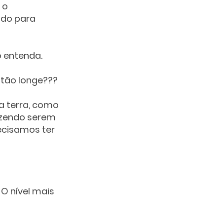
 o 
ido para 
 entenda.
 tão longe???
a terra, como 
izendo serem 
ecisamos ter 
O nível mais 