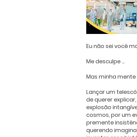
Eu não sei você m
Me desculpe ...
Mas minha mente ai
Lançar um telescó
de querer explicar
explosão intangív
cosmos, por um e
premente insistênc
querendo imagina