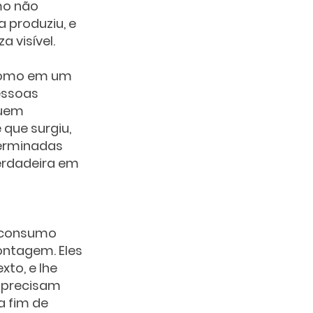
mo não 
produziu, e 
 visível. 
como em um 
essoas 
uem 
 que surgiu, 
terminadas 
erdadeira em 
 consumo 
ntagem. Eles 
to, e lhe 
s precisam 
a fim de 