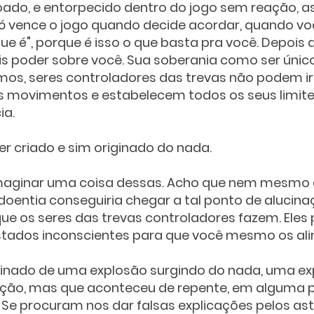
ado, e entorpecido dentro do jogo sem reação, as
ó vence o jogo quando decide acordar, quando voc
ue é", porque é isso o que basta pra você. Depois d
is poder sobre você. Sua soberania como ser único
os, seres controladores das trevas não podem ir 
 movimentos e estabelecem todos os seus limite
ia.
r criado e sim originado do nada.
 imaginar uma coisa dessas. Acho que nem mesmo 
entia conseguiria chegar a tal ponto de alucinaç
ue os seres das trevas controladores fazem. Eles
tados inconscientes para que você mesmo os ali
iginado de uma explosão surgindo do nada, uma ex
ação, mas que aconteceu de repente, em alguma p
 Se procuram nos dar falsas explicações pelos ast