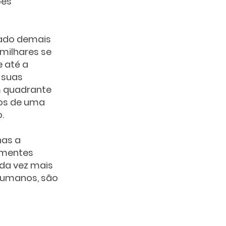
ões 
ado demais 
milhares se 
 até a 
 suas 
m quadrante 
tos de uma 
.
as a 
 mentes 
da vez mais 
humanos, são 