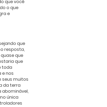
do que você 
do o que 
gra e 
sejando que 
o resposta, 
l quase que 
staria que 
 toda 
 e nos 
 seus muitos 
a da terra 
 abominável, 
mo única 
troladores 