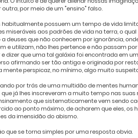
ória. O intuito é de querer alienar nossas imaginaç
 outra, por meio de um "ensino" falso.
 habitualmente possuem um tempo de vida limit
 miseráveis aos padrões de vida na terra, o qual 
 a deuses que não conhecem por ignorância, onde
m e utilizam, não lhes pertence e não passam por
r e dizer que uma tal galáxia foi encontrada em u
rso afirmando ser tão antiga e originada por res
a mente perspicaz, no mínimo, algo muito suspeito
mando por trás de uma multidão de mentes human
 que já lhes inscreveram a muito tempo nas suas
 ensinamento que sistematicamente vem sendo ca
rcido ao ponto máximo, de acharem que eles, os 
tes da imensidão do abismo. 
o que se torna simples por uma resposta obvia.