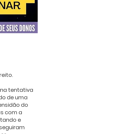
eito.
na tentativa 
ado de uma 
ensidão do 
s com a 
ntando e 
seguiram 