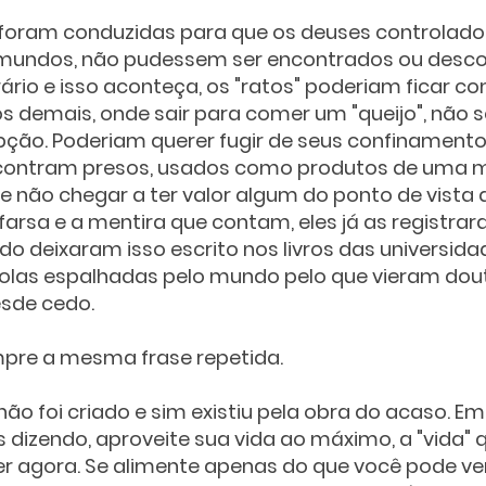
foram conduzidas para que os deuses controlador
mundos, não pudessem ser encontrados ou desco
ário e isso aconteça, os "ratos" poderiam ficar 
s demais, onde sair para comer um "queijo", não s
pção. Poderiam querer fugir de seus confinamento
contram presos, usados como produtos de uma m
e não chegar a ter valor algum do ponto de vista 
farsa e a mentira que contam, eles já as registra
 deixaram isso escrito nos livros das universidad
olas espalhadas pelo mundo pelo que vieram dou
sde cedo. 
pre a mesma frase repetida.
não foi criado e sim existiu pela obra do acaso. Em
 dizendo, aproveite sua vida ao máximo, a "vida" 
er agora. Se alimente apenas do que você pode ve