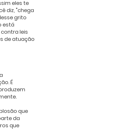
sim eles te 
ê diz, "chega 
esse grito 
 está 
contra leis 
s de atuação 
a 
ão. É 
 produzem 
mente.
plosão que 
arte da 
ros que 