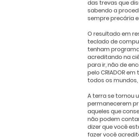
das trevas que di
sabendo a procedê
sempre precária em
O resultado em r
teclado de comput
tenham programado
acreditando na ciê
para ir, não de en
pelo CRIADOR em t
todos os mundos, q
A terra se tornou
permanecerem pre
aqueles que cons
não podem contar 
dizer que você est
fazer você acredit