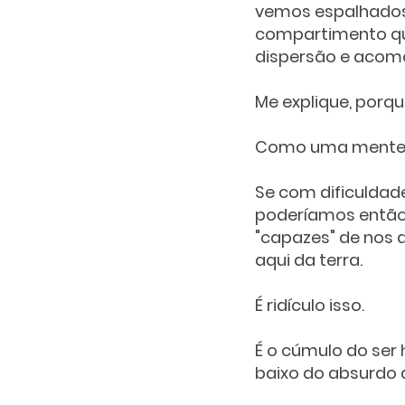
vemos espalhados 
compartimento que 
dispersão e acomo
Me explique, porq
Como uma mente fí
Se com dificuldad
poderíamos então 
"capazes" de nos 
aqui da terra.
É ridículo isso. 
É o cúmulo do ser
baixo do absurdo 