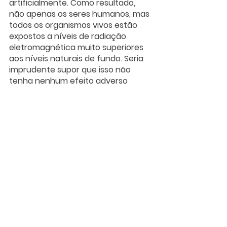
artificialmente. Como resultado, 
não apenas os seres humanos, mas 
todos os organismos vivos estão 
expostos a níveis de radiação 
eletromagnética muito superiores 
aos níveis naturais de fundo. Seria 
imprudente supor que isso não 
tenha nenhum efeito adverso 
sobre o bem-estar dos organismos 
vivos e dos ecossistemas aos quais 
eles pertencem. Um número 
crescente de estudos mostra que 
muitos organismos são altamente 
sensíveis a campos 
eletromagnéticos e que aumentar 
sua exposição a eles pode de fato 
ter efeitos negativos 
demonstráveis. 
O lançamento do 5G tem como 
premissa um aumento significativo 