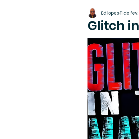
Ed lopes
11 de fev
Glitch i