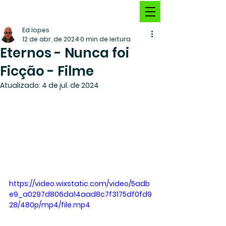
Ed lopes
12 de abr. de 2024
0 min de leitura
Eternos - Nunca foi
Ficção - Filme
Atualizado:
4 de jul. de 2024
https://video.wixstatic.com/video/5adb
e9_a0297d806da14aad8c7f3175df0fd9
28/480p/mp4/file.mp4