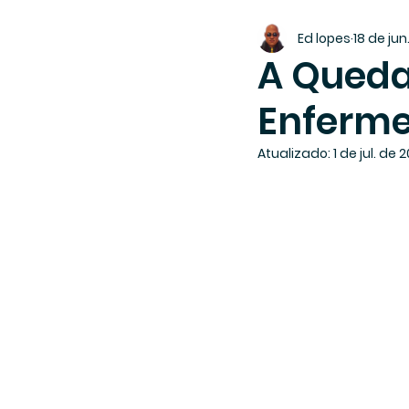
Ed lopes
18 de jun
A Queda
Enferme
Atualizado:
1 de jul. de 