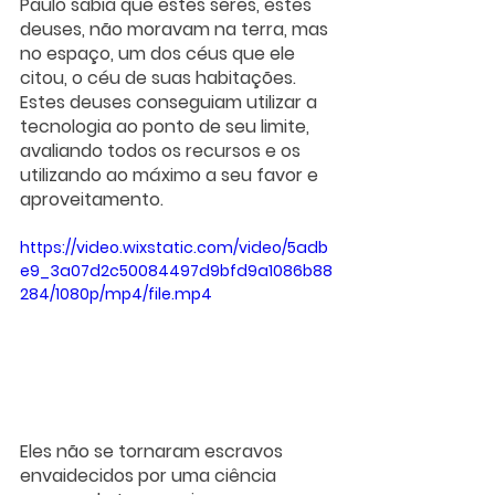
Paulo sabia que estes seres, estes 
deuses, não moravam na terra, mas 
no espaço, um dos céus que ele 
citou, o céu de suas habitações. 
Estes deuses conseguiam utilizar a 
tecnologia ao ponto de seu limite, 
avaliando todos os recursos e os 
utilizando ao máximo a seu favor e 
aproveitamento.
https://video.wixstatic.com/video/5adb
e9_3a07d2c50084497d9bfd9a1086b88
284/1080p/mp4/file.mp4
Eles não se tornaram escravos 
envaidecidos por uma ciência 