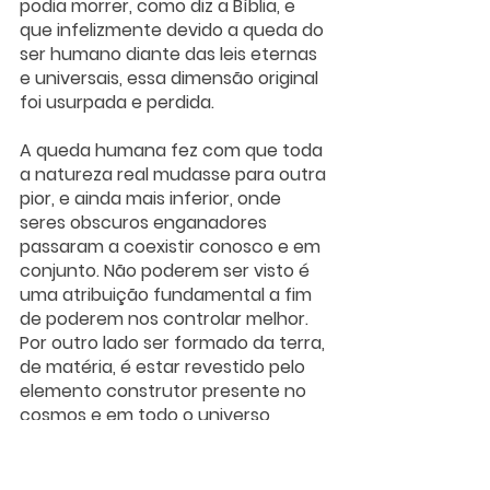
podia morrer, como diz a Bíblia, e 
que infelizmente devido a queda do 
ser humano diante das leis eternas 
e universais, essa dimensão original 
foi usurpada e perdida.  
A queda humana fez com que toda 
a natureza real mudasse para outra 
pior, e ainda mais inferior, onde 
seres obscuros enganadores 
passaram a coexistir conosco e em 
conjunto. Não poderem ser visto é 
uma atribuição fundamental a fim 
de poderem nos controlar melhor. 
Por outro lado ser formado da terra, 
de matéria, é estar revestido pelo 
elemento construtor presente no 
cosmos e em todo o universo 
tridimensional. Quando a Bíblia diz 
que o ser humano foi formado da 
terra, quer dizer que ele foi formado 