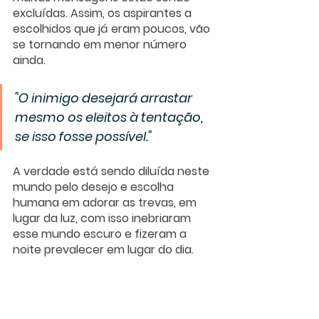
excluídas. Assim, os aspirantes a 
escolhidos que já eram poucos, vão 
se tornando em menor número 
ainda. 
"O inimigo desejará arrastar 
mesmo os eleitos à tentação, 
se isso fosse possível."
A verdade está sendo diluída neste 
mundo pelo desejo e escolha 
humana em adorar as trevas, em 
lugar da luz, com isso inebriaram 
esse mundo escuro e fizeram a 
noite prevalecer em lugar do dia.
Talvez você tenha a "sorte" de 
encontrar as informações que 
você esteja procurando, eu só não 