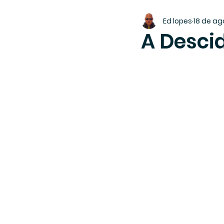
Ed lopes
18 de ag
A Desci